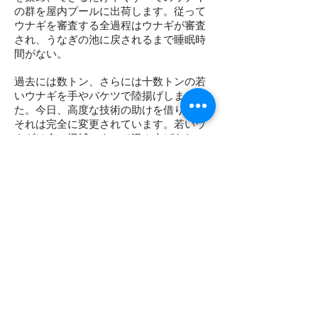
の群を屋内プールに出荷します。従って
ウナギを審査する全過程はウナギが審査
され、うなぎの池に戻されるまで睡眠時
間がない。
過去には数トン、さらには十数トンの若
いウナギを手やバケツで陸揚げしまし
た。今日、高度な技術の助けを借りて、
それは完全に変更されています。若いウ
ナギは今、機械によって汲み上げられ、
パイプラインによって屋内の池に運ば
れ、したがって、手動による分類ははる
かに容易になっている。分類が完了した
後、私たちはウナギを前もって滅菌され
た、浄化された他のプールに送ります。
古い池は、うなぎの次の群の新しい家を
作るために、適切に休息し整理されてい
ます。しかし、繁殖密度が高い場合、古
い池は休息することができず、それらも
また使用中に摂取される。
ウナギの捕獲・分類プロセスについて