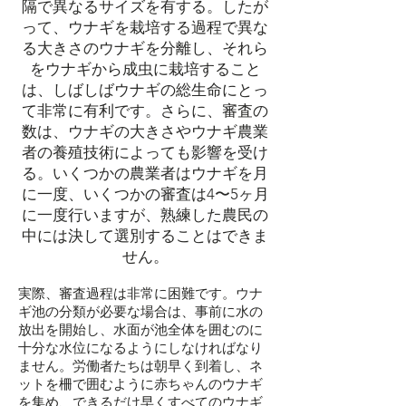
隔で異なるサイズを有する。したが
って、ウナギを栽培する過程で異な
る大きさのウナギを分離し、それら
をウナギから成虫に栽培すること
は、しばしばウナギの総生命にとっ
て非常に有利です。さらに、審査の
数は、ウナギの大きさやウナギ農業
者の養殖技術によっても影響を受け
る。いくつかの農業者はウナギを月
に一度、いくつかの審査は4〜5ヶ月
に一度行いますが、熟練した農民の
中には決して選別することはできま
せん。
実際、審査過程は非常に困難です。ウナ
ギ池の分類が必要な場合は、事前に水の
放出を開始し、水面が池全体を囲むのに
十分な水位になるようにしなければなり
ません。労働者たちは朝早く到着し、ネ
ットを柵で囲むように赤ちゃんのウナギ
を集め、できるだけ早くすべてのウナギ