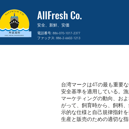
AllFresh Co.
安全、新鮮、安価
電話番号:
886-070-1017-2377
ファックス:
886-2-6602-1213
台湾マークは4Tの最も重要
安全基準を適用している。漁
マーケティングの動向、およ
がって、飼育時から、飼料、
示的な仕様と自己規律指針を
生産と販売のための適切な指