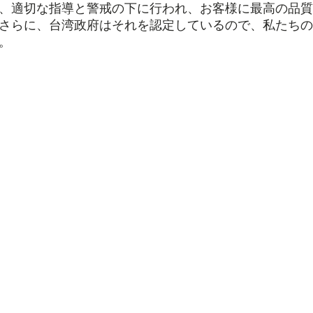
、適切な指導と警戒の下に行われ、お客様に最高の品質
さらに、台湾政府はそれを認定しているので、私たちの
。
32, Minquan 1st street, Shengang Distri
©2018 by AllFresh Co.. Proudly created by AllFresh Co.