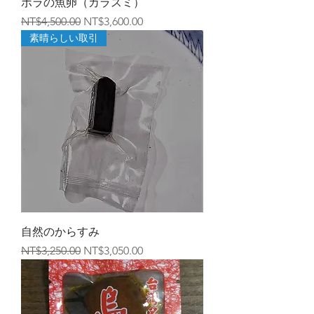
ボラの魚卵（カラスミ）
一般價格
促銷價格
NT$4,500.00
NT$3,600.00
素晴らしい取引
自然のからすみ
一般價格
促銷價格
NT$3,250.00
NT$3,050.00