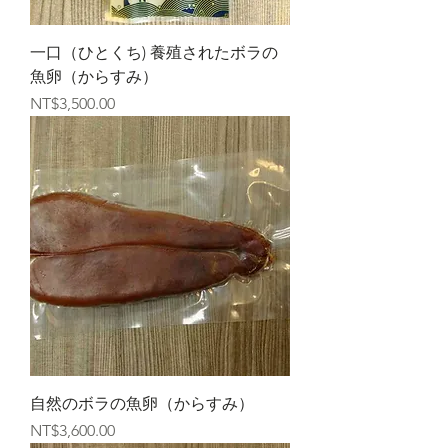
一口（ひとくち) 養殖されたボラの
魚卵（からすみ）
價格
NT$3,500.00
自然のボラの魚卵（からすみ）
價格
NT$3,600.00