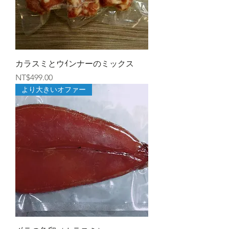
カラスミとウｲンナーのミックス
價格
NT$499.00
より大きいオファー