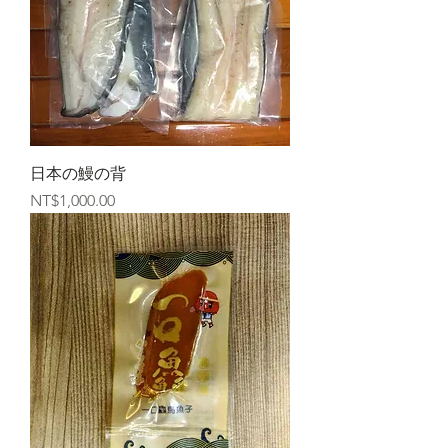
日本の鰻の背
價格
NT$1,000.00