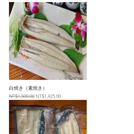
白焼き（素焼き）
一般價格
促銷價格
NT$1,500.00
NT$1,425.00