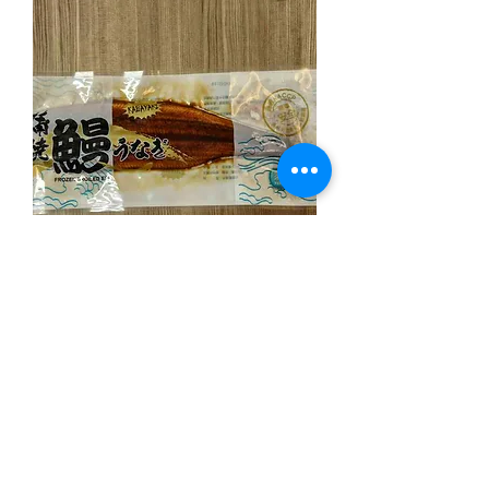
蒲焼き鰻
價格
NT$750.00