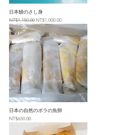
日本鰻のさし身
一般價格
促銷價格
NT$1,150.00
NT$1,000.00
日本の自然のボラの魚卵
價格
NT$650.00