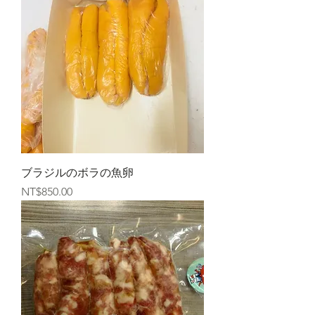
ブラジルのボラの魚卵
價格
NT$850.00