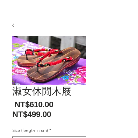
淑女休閒木屐
一
 NT$610.00 
促
般
NT$499.00
銷
價
Size (length in cm)
*
價
格