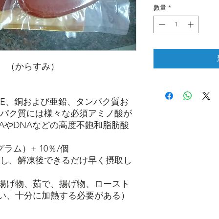
數量
*
 （からすみ）
、E、銅および亜鉛、タンパク質お
ンパク質には様々な必須アミノ酸が
AやDNAなどの高度不飽和脂肪酸
グラム）+ 10％/個
結し、解凍後できるだけ早く摂取し
揚げ物、茹で、揚げ物、ロースト
い、十分に加熱する必要がある）