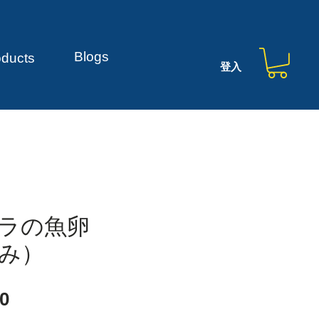
Blogs
oducts
登入
ボラの魚卵
み）
價
0