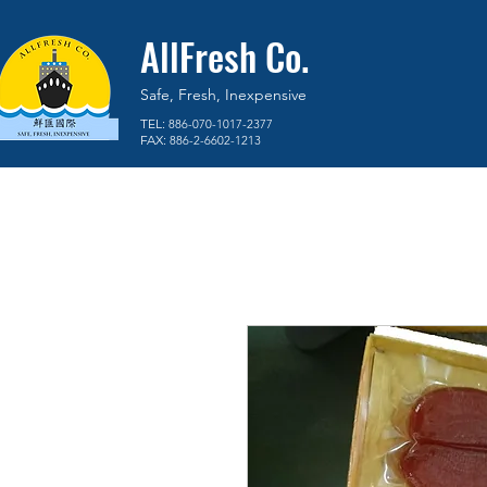
AllFresh Co.
Safe, Fresh, Inexpensive
TEL:
886-070-1017-2377
FAX:
886-2-6602-1213