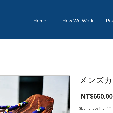
Pr
Home
How We Work
メンズカ
 NT$650.00
Size (length in cm)
*