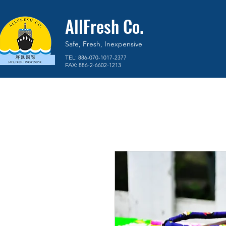
AllFresh Co.
Safe, Fresh, Inexpensive
TEL:
886-070-1017-2377
FAX:
886-2-6602-1213