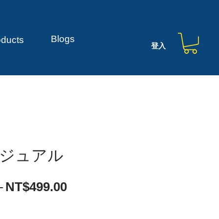
Blogs
oducts
登入
ジュアル
一
促
 
NT$499.00
般
銷
價
價