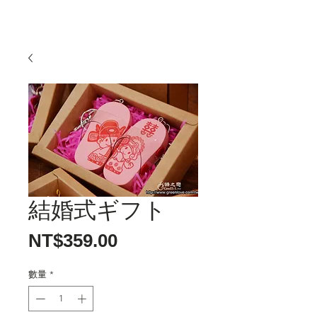
結婚式ギフト
價
NT$359.00
格
數量
*