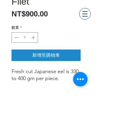
Filet
價
NT$900.00
格
數量
*
新增至購物車
Fresh cut Japanese eel is 330
to 400 gm per piece.
Skype: AllFreshCo.
Email:
allfresh168@gmail.com
32, Minquan 1st street, Shengang